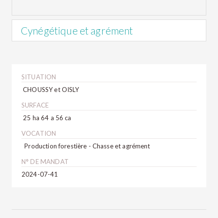
Cynégétique et agrément
Le sanglier et le chevreuil constituent l’essentiel du gibier
présent sur la propriété. Toutefois, il est constaté depuis
quelques années la présence de grands cervidés,
SITUATION
occasionnellement.
CHOUSSY et OISLY
L’étang favorise également le maintien du gibier d’eau.
SURFACE
25 ha 64 a 56 ca
VOCATION
Production forestière - Chasse et agrément
N° DE MANDAT
2024-07-41