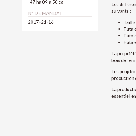
47 ha 89 a 58 ca
Les différen
suivants :
N° DE MANDAT
2017-21-16
Taill
Futai
Futaie
Futai
La propriété
bois de ferme
Les peuplem
production d
La productio
essentiellem