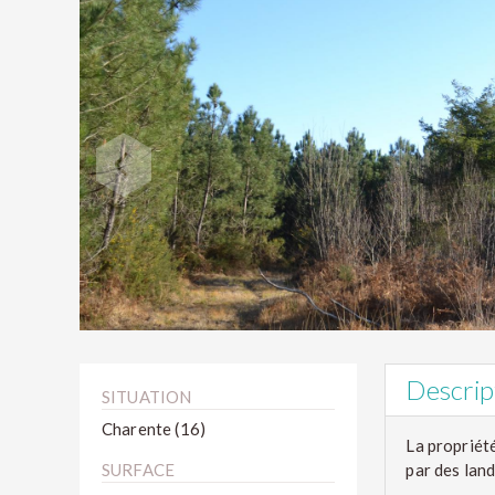
Descript
SITUATION
Charente (16)
La propriét
SURFACE
par des land