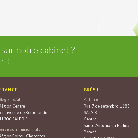
 sur notre cabinet ?
r !
FRANCE
BRÉSIL
Siège social
Antenne
Région Centre
Rua 7 de setembro 1183
65, avenue de Romorantin
SALA B
41300 SALBRIS
Centro
Santo Antônio da Platina
Services administratifs
Paraná
Région Poitou-Charentes