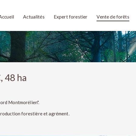
Accueil
Actualités
Expert forestier
Vente de forêts
 48 ha
igord Montmorélien".
 production forestière et agrément.