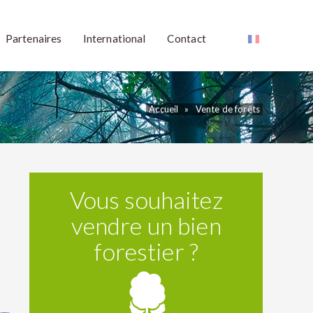
Partenaires
International
Contact
Accueil
»
Vente de forêts
Vous souhaitez
vendre un bien
forestier ?