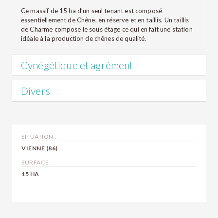
Ce massif de 15 ha d’un seul tenant est composé
essentiellement de Chêne, en réserve et en taillis. Un taillis
de Charme compose le sous étage ce qui en fait une station
idéale à la production de chênes de qualité.
Cynégétique et agrément
La propriété possède un bord de rivière sur sa limite Sud, lui
Divers
conférant un atout non négligeable au niveau agrément.
Une partie de la forêt est située en bordure de route
facilitant son accès.
SITUATION :
Coupe d’éclaircie à prévoir afin de favoriser le
développement du chêne.
VIENNE (86)
SURFACE :
15 HA